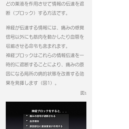
どの薬液を作用させて情報の伝達を遮
断（ブロック）する方法です。
神経が伝達する情報には、痛みの感覚
信号以外にも筋肉を動かしたり血管を
収縮させる命令も含まれます。
神経ブロックはこれらの情報伝達を一
時的に遮断することにより、痛みの原
因になる局所の病的状態を改善する効
果を発揮します（図1）。
図1