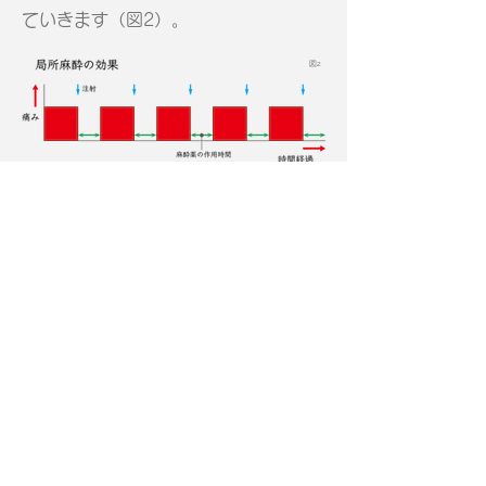
ていきます（図2）。
図2
局所麻酔薬の効果のみの場合（上段）
注射をすると痛みはゼロになるが麻酔薬の作
用時間（ミドリ矢印）が過ぎると元と同じ痛
みに戻る。何度注射をしても痛みの強さは変
わらない。