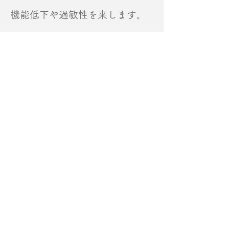
機能低下や過敏性を来します。
右のように前屈みになると黄色靱帯が伸
びて前方への張り出しがなくなります。
また、椎間板後縁の膨隆も小さくなり、
脊柱管の窮屈さが緩和されます。その結
果、下肢の痛み・しびれ・硬直・筋力低
下といった神経の症状が軽減します。
腰部脊柱管狭窄症の患者さんは歩行中し
だいに右側のような前屈みの姿勢になり
ます。これは体が無意識のうちに神経に
負担のかからない状態に適応していると
も考えられます。
ところが、多くの場合ご本人は「姿勢が