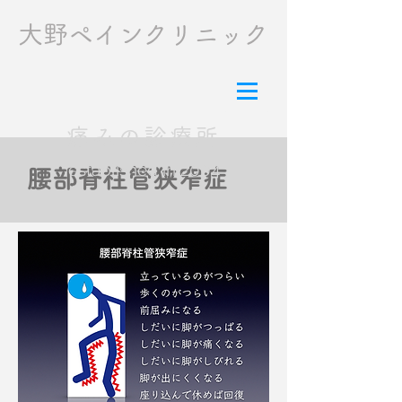
​大野ペインクリニック
痛みの診療所
established in 2004
腰部脊柱管狭窄症