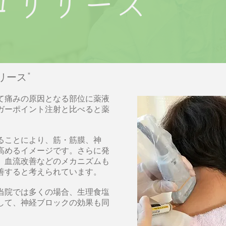
ロリリース
＊
リース
て痛みの原因となる部位に薬液
ガーポイント注射と比べると薬
ることにより、筋・筋膜、神
高めるイメージです。さらに発
、血流改善などのメカニズムも
善すると考えられています。
当院では多くの場合、生理食塩
して、神経ブロックの効果も同